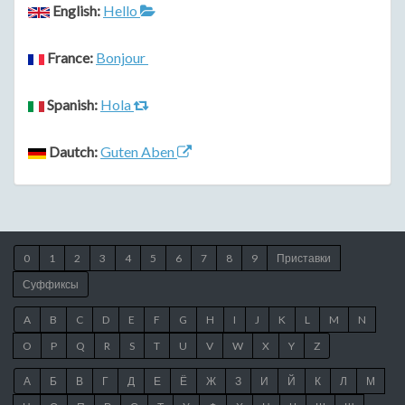
English:
Hello
France:
Bonjour
Spanish:
Hola
Dautch:
Guten Aben
0
1
2
3
4
5
6
7
8
9
Приставки
Суффиксы
A
B
C
D
E
F
G
H
I
J
K
L
M
N
O
P
Q
R
S
T
U
V
W
X
Y
Z
А
Б
В
Г
Д
Е
Ё
Ж
З
И
Й
К
Л
М