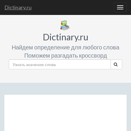
Dictinary.ru
Togg
navig
Dictinary.ru
Найдем определение для любого слова
Поможем разгадать кроссворд