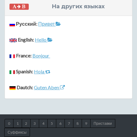
На других языках
Русский:
Привет
English:
Hello
France:
Bonjour
Spanish:
Hola
Dautch:
Guten Aben
0
1
2
3
4
5
6
7
8
9
Приставки
Суффиксы