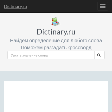
Dictinary.ru
Togg
navig
Dictinary.ru
Найдем определение для любого слова
Поможем разгадать кроссворд