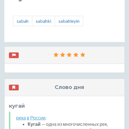
sabah
sabahki
sabahleyin
Слово дня
кугай
река
в
России
.
Кугай
— одна из многочисленных рек,