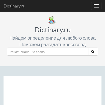
Dictinary.ru
Togg
navig
Dictinary.ru
Найдем определение для любого слова
Поможем разгадать кроссворд