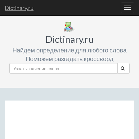
Dictinary.ru
Togg
navig
Dictinary.ru
Найдем определение для любого слова
Поможем разгадать кроссворд