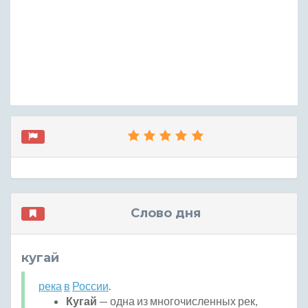
Слово дня
кугай
река
в
России
.
Кугай
— одна из многочисленных рек,