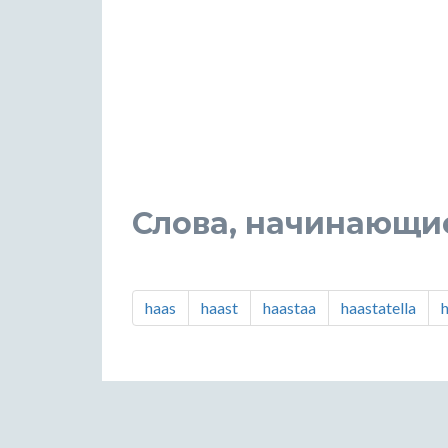
Слова, начинающие
haas
haast
haastaa
haastatella
h