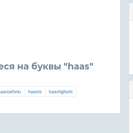
ся на буквы "haas"
aastattelu
haaste
haastigheid