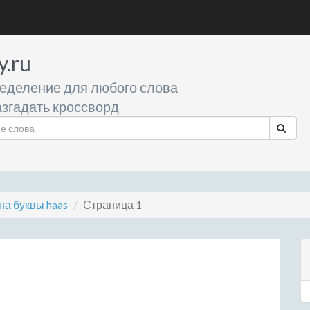
y.ru
еделение для любого слова
згадать кроссворд
а буквы haas
Страница 1