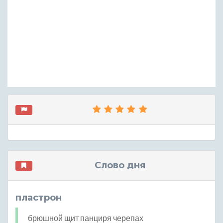
Слово дня
пластрон
брюшной щит панциря черепах