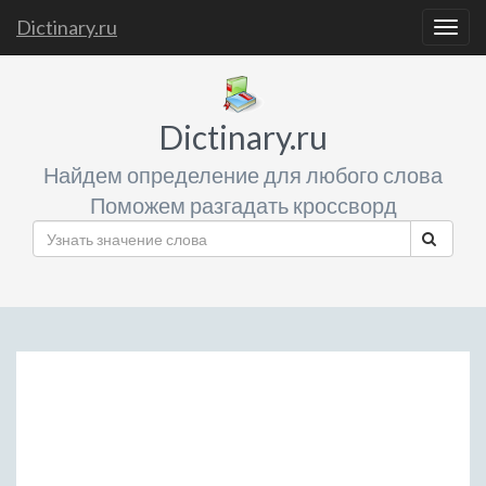
Dictinary.ru
Togg
navig
Dictinary.ru
Найдем определение для любого слова
Поможем разгадать кроссворд