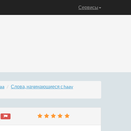
Сервисы
aa
Слова, начинающиеся с haav