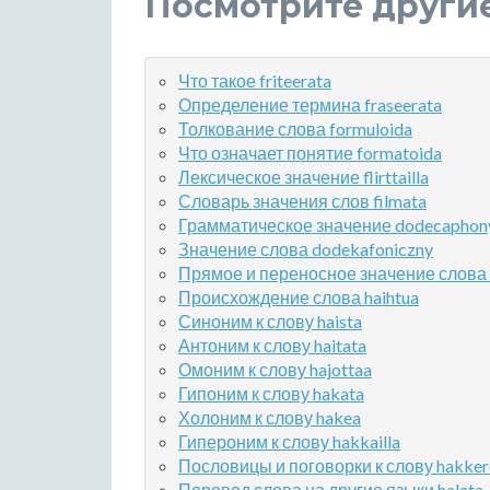
Посмотрите други
Что такое friteerata
Определение термина fraseerata
Толкование слова formuloida
Что означает понятие formatoida
Лексическое значение flirttailla
Словарь значения слов filmata
Грамматическое значение dodecaphon
Значение слова dodekafoniczny
Прямое и переносное значение слова 
Происхождение слова haihtua
Синоним к слову haista
Антоним к слову haitata
Омоним к слову hajottaa
Гипоним к слову hakata
Холоним к слову hakea
Гипероним к слову hakkailla
Пословицы и поговорки к слову hakker
Перевод слова на другие языки halata