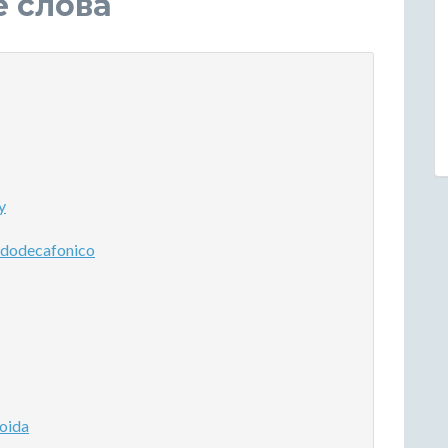
е слова
y
dodecafonico
oida