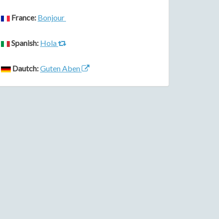
France:
Bonjour
Spanish:
Hola
Dautch:
Guten Aben