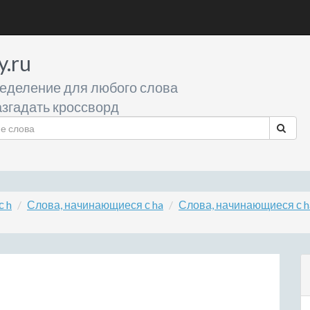
y.ru
еделение для любого слова
згадать кроссворд
с h
Слова, начинающиеся с ha
Слова, начинающиеся с h