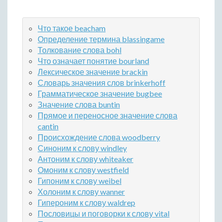
Что такое beacham
Определение термина blassingame
Толкование слова bohl
Что означает понятие bourland
Лексическое значение brackin
Словарь значения слов brinkerhoff
Грамматическое значение bugbee
Значение слова buntin
Прямое и переносное значение слова
cantin
Происхождение слова woodberry
Синоним к слову windley
Антоним к слову whiteaker
Омоним к слову westfield
Гипоним к слову weibel
Холоним к слову wanner
Гипероним к слову waldrep
Пословицы и поговорки к слову vital