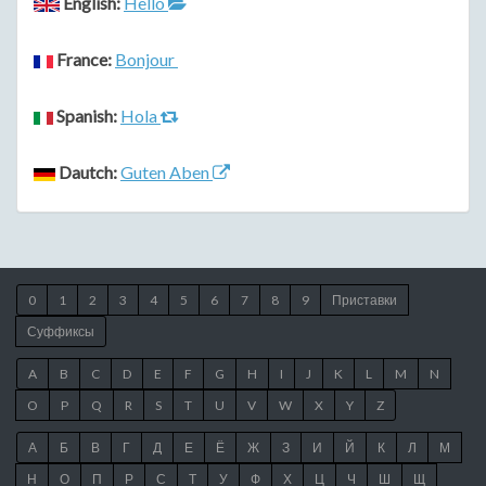
English:
Hello
France:
Bonjour
Spanish:
Hola
Dautch:
Guten Aben
0
1
2
3
4
5
6
7
8
9
Приставки
Суффиксы
A
B
C
D
E
F
G
H
I
J
K
L
M
N
O
P
Q
R
S
T
U
V
W
X
Y
Z
А
Б
В
Г
Д
Е
Ё
Ж
З
И
Й
К
Л
М
Н
О
П
Р
С
Т
У
Ф
Х
Ц
Ч
Ш
Щ