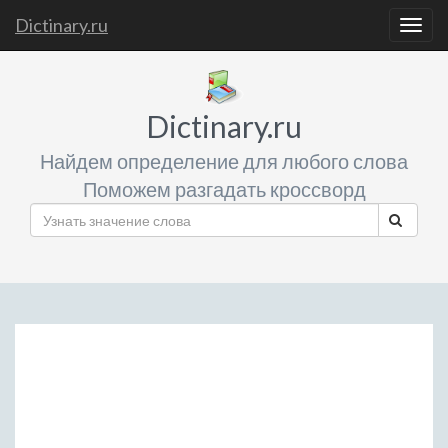
Dictinary.ru
Togg
navig
Dictinary.ru
Найдем определение для любого слова
Поможем разгадать кроссворд