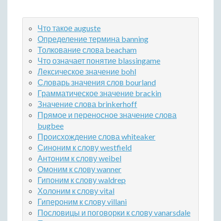
Что такое auguste
Определение термина banning
Толкование слова beacham
Что означает понятие blassingame
Лексическое значение bohl
Словарь значения слов bourland
Грамматическое значение brackin
Значение слова brinkerhoff
Прямое и переносное значение слова
bugbee
Происхождение слова whiteaker
Синоним к слову westfield
Антоним к слову weibel
Омоним к слову wanner
Гипоним к слову waldrep
Холоним к слову vital
Гипероним к слову villani
Пословицы и поговорки к слову vanarsdale