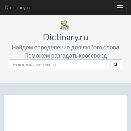
Dictinary.ru
Togg
navig
Dictinary.ru
Найдем определение для любого слова
Поможем разгадать кроссворд