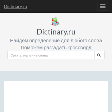
Dictinary.ru
Togg
navig
Dictinary.ru
Найдем определение для любого слова
Поможем разгадать кроссворд