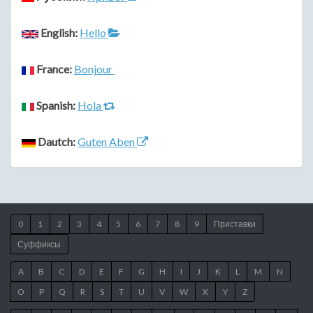
English:
Hello
France:
Bonjour
Spanish:
Hola
Dautch:
Guten Aben
0
1
2
3
4
5
6
7
8
9
Приставки
Суффиксы
A
B
C
D
E
F
G
H
I
J
K
L
M
N
O
P
Q
R
S
T
U
V
W
X
Y
Z