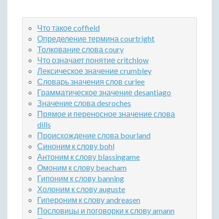
Что такое coffield
Определение термина courtright
Толкование слова coury
Что означает понятие critchlow
Лексическое значение crumbley
Словарь значения слов curlee
Грамматическое значение desantiago
Значение слова desroches
Прямое и переносное значение слова
dills
Происхождение слова bourland
Синоним к слову bohl
Антоним к слову blassingame
Омоним к слову beacham
Гипоним к слову banning
Холоним к слову auguste
Гипероним к слову andreasen
Пословицы и поговорки к слову amann