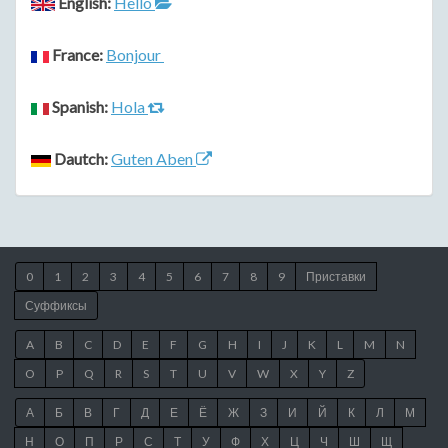
English:
Hello
France:
Bonjour
Spanish:
Hola
Dautch:
Guten Aben
0
1
2
3
4
5
6
7
8
9
Приставки
Суффиксы
A
B
C
D
E
F
G
H
I
J
K
L
M
N
O
P
Q
R
S
T
U
V
W
X
Y
Z
А
Б
В
Г
Д
Е
Ё
Ж
З
И
Й
К
Л
М
Н
О
П
Р
С
Т
У
Ф
Х
Ц
Ч
Ш
Щ