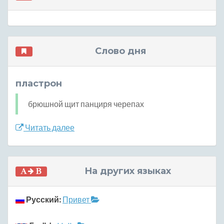
Слово дня
пластрон
брюшной щит панциря черепах
Читать далее
На других языках
Русский:
Привет