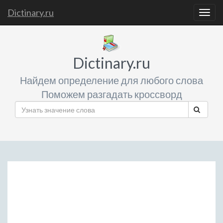
Dictinary.ru
Togg
navig
Dictinary.ru
Найдем определение для любого слова
Поможем разгадать кроссворд