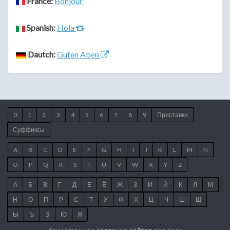
France:
Bonjour
Spanish:
Hola
Dautch:
Guten Aben
0
1
2
3
4
5
6
7
8
9
Приставки
Суффиксы
A
B
C
D
E
F
G
H
I
J
K
L
M
N
O
P
Q
R
S
T
U
V
W
X
Y
Z
А
Б
В
Г
Д
Е
Ё
Ж
З
И
Й
К
Л
М
Н
О
П
Р
С
Т
У
Ф
Х
Ц
Ч
Ш
Щ
Ы
Ъ
Э
Ю
Я