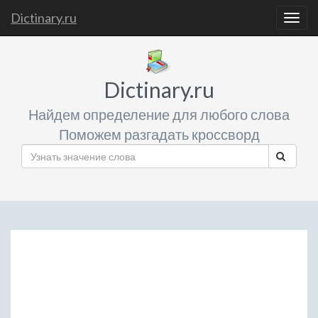
Dictinary.ru
Togg
navig
Dictinary.ru
Найдем определение для любого слова
Поможем разгадать кроссворд