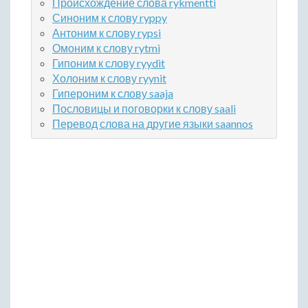
Происхождение слова rykmentti
Синоним к слову ryppy
Антоним к слову rypsi
Омоним к слову rytmi
Гипоним к слову ryydit
Холоним к слову ryynit
Гипероним к слову saaja
Пословицы и поговорки к слову saali
Перевод слова на другие языки saannos