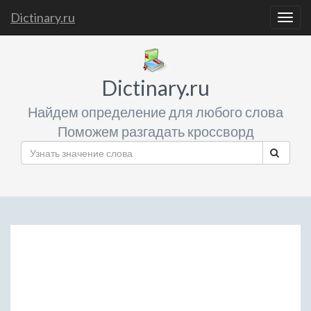
Dictinary.ru
Togg
navig
Dictinary.ru
Найдем определение для любого слова
Поможем разгадать кроссворд