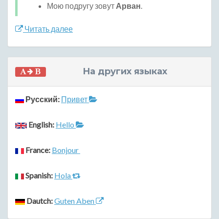
Мою подругу зовут
Арван
.
Читать далее
На других языках
Русский:
Привет
English:
Hello
France:
Bonjour
Spanish:
Hola
Dautch:
Guten Aben