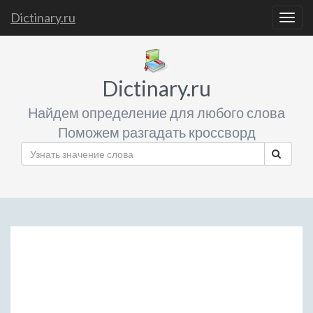
Dictinary.ru
Togg
navig
Dictinary.ru
Найдем определение для любого слова
Поможем разгадать кроссворд