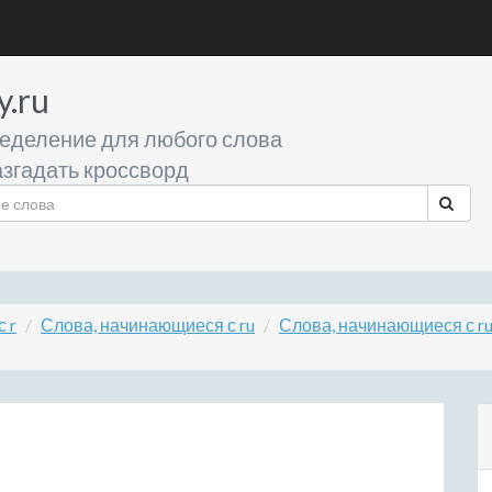
y.ru
еделение для любого слова
згадать кроссворд
 r
Слова, начинающиеся с ru
Слова, начинающиеся с r