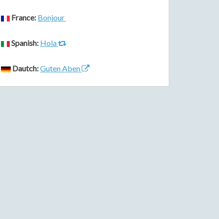
France:
Bonjour
Spanish:
Hola
Dautch:
Guten Aben