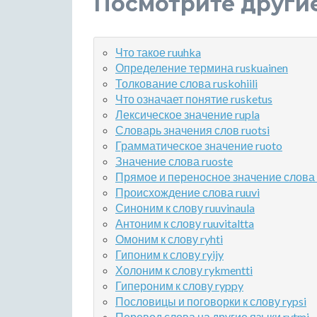
Посмотрите други
Что такое ruuhka
Определение термина ruskuainen
Толкование слова ruskohiili
Что означает понятие rusketus
Лексическое значение rupla
Словарь значения слов ruotsi
Грамматическое значение ruoto
Значение слова ruoste
Прямое и переносное значение слова 
Происхождение слова ruuvi
Синоним к слову ruuvinaula
Антоним к слову ruuvitaltta
Омоним к слову ryhti
Гипоним к слову ryijy
Холоним к слову rykmentti
Гипероним к слову ryppy
Пословицы и поговорки к слову rypsi
Перевод слова на другие языки rytmi