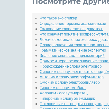
Посмотрите други
Что такое экс-спикер
Определение термина экс-советский
Толкование слова экс-следователь
Что означает понятие экспресс-услуга
Лексическое значение экспресс-доста
Словарь значения слов экспортноспо
Грамматическое значение экспертно
Значение слова экс-парламентарий
Прямое и переносное значение слова 
Происхождение слова электровор
Синоним к слову электростеклоподъё
Антоним к слову электрофумигатор
Омоним к слову электроэпилятор
Гипоним к слову эмгэбист
Холоним к слову эмиратец
Гипероним к слову эмэмэмщик
Пословицы и поговорки к слову эндээ
Перевод слова на другие языки эндээ