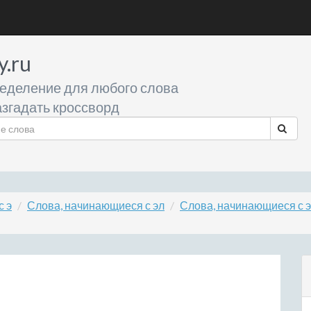
y.ru
еделение для любого слова
згадать кроссворд
с э
Слова, начинающиеся с эл
Слова, начинающиеся с 