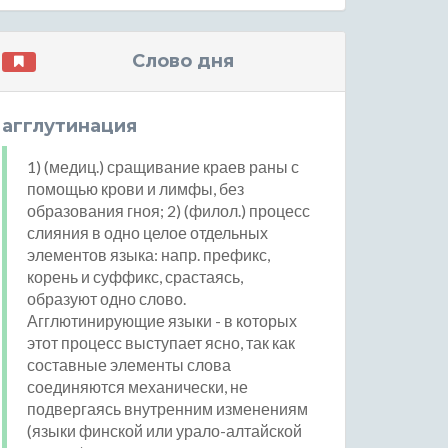
Слово дня
агглутинация
1) (медиц.) сращивание краев раны с
помощью крови и лимфы, без
образования гноя; 2) (филол.) процесс
слияния в одно целое отдельных
элементов языка: напр. префикс,
корень и суффикс, срастаясь,
образуют одно слово.
Агглютинирующие языки - в которых
этот процесс выступает ясно, так как
составные элементы слова
соединяются механически, не
подвергаясь внутренним изменениям
(языки финской или урало-алтайской