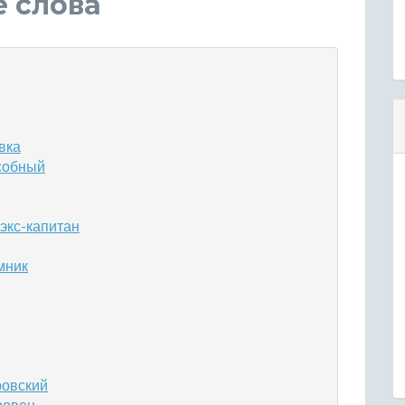
е слова
вка
собный
экс-капитан
мник
ровский
ровец