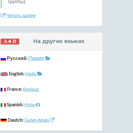
группы).
Читать далее
На других языках
Русский:
Привет
English:
Hello
France:
Bonjour
Spanish:
Hola
Dautch:
Guten Aben