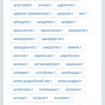
агентурист
агонист
адвентист
адвокат-криминалист
адорнист
аист
айкидоист
академист
акафист
аквалангист
аквапланист
акварелист
аквариумист
аквафортист
аккордеонист
аккуратист
акмеист
аконтист
акробалист
акроболист
активист
актинометрист
акционист
алармист
алгебраист
алебардист
александрийский лист
александрист
аллегорист
аллеманист
алпинист
алтаист
алтруист
алхимист