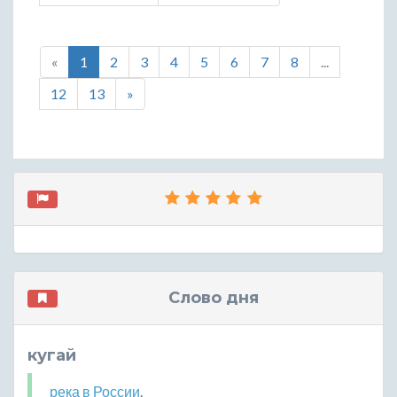
«
1
2
3
4
5
6
7
8
...
12
13
»
Слово дня
кугай
река
в
России
.