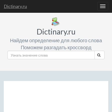
Dictinary.ru
Togg
navig
Dictinary.ru
Найдем определение для любого слова
Поможем разгадать кроссворд