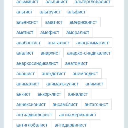
альмквист
альпинист
альтерглобалист
альтист
альтруист
альфист
альянсист
аматист
американист
аметист
амефист
аморалист
анабаптист
анагалист
анаграмматист
аналист
анархист
анархо-синдикалист
анархосиндикалист
анатомист
анашист
анекдотист
анемподист
анималист
анималькулист
анимист
анкист
анкор-лист
анналист
аннексионист
ансамблист
антагонист
антиадиафорист
антиамериканист
антиглобалист
антидарвинист