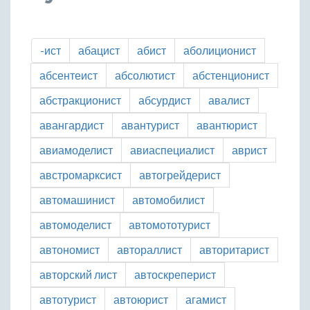
-ист
абацист
абист
аболиционист
абсентеист
абсолютист
абстенционист
абстракционист
абсурдист
авалист
авангардист
авантурист
авантюрист
авиамоделист
авиаспециалист
аврист
австромарксист
автогрейдерист
автомашинист
автомобилист
автомоделист
автомототурист
автономист
автораллист
авторитарист
авторский лист
автоскреперист
автотурист
автоюрист
агамист