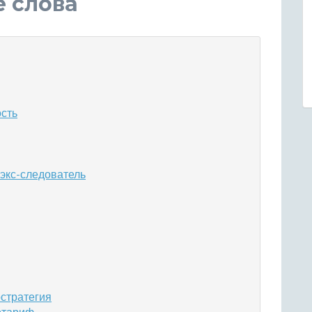
е слова
ость
 экс-следователь
остратегия
готариф