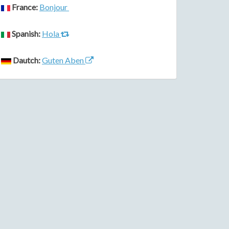
France:
Bonjour
Spanish:
Hola
Dautch:
Guten Aben