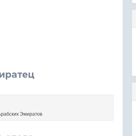
миратец
Арабских Эмиратов