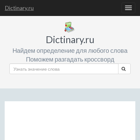
Dictinary.ru
Togg
navig
Dictinary.ru
Найдем определение для любого слова
Поможем разгадать кроссворд