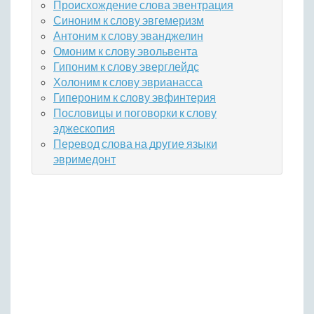
Происхождение слова эвентрация
Синоним к слову эвгемеризм
Антоним к слову эванджелин
Омоним к слову эвольвента
Гипоним к слову эверглейдс
Холоним к слову эврианасса
Гипероним к слову эвфинтерия
Пословицы и поговорки к слову
эджескопия
Перевод слова на другие языки
эвримедонт