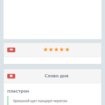
Слово дня
пластрон
брюшной щит панциря черепах