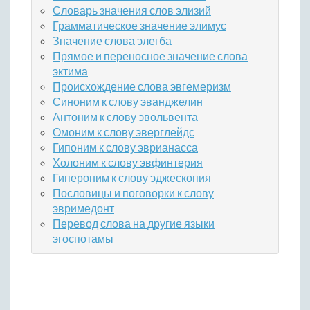
Словарь значения слов элизий
Грамматическое значение элимус
Значение слова элегба
Прямое и переносное значение слова
эктима
Происхождение слова эвгемеризм
Синоним к слову эванджелин
Антоним к слову эвольвента
Омоним к слову эверглейдс
Гипоним к слову эврианасса
Холоним к слову эвфинтерия
Гипероним к слову эджескопия
Пословицы и поговорки к слову
эвримедонт
Перевод слова на другие языки
эгоспотамы