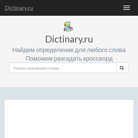
Dictinary.ru
Togg
navig
Dictinary.ru
Найдем определение для любого слова
Поможем разгадать кроссворд