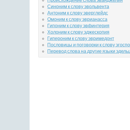
Синоним к слову эвольвента
Антоним к слову эверглейдс
Омоним к слову эврианасса
Гипоним к слову эвфинтерия
Холоним к слову эджескопия
Гипероним к слову эвримедонт
Пословицы и поговорки к слову эгосп
Перевод слова на другие языки эдел