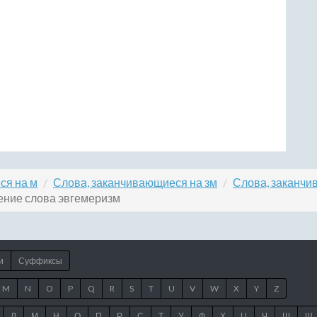
ся на м
Слова, заканчивающиеся на зм
Слова, заканчи
ение слова эвгемеризм
и
Суффиксы
M
N
O
P
Q
R
S
T
U
V
W
X
Y
Z
Л
М
Н
О
П
Р
С
Т
У
Ф
Х
Ц
Ч
Ш
Щ