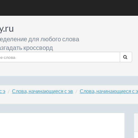
y.ru
еделение для любого слова
згадать кроссворд
с э
Слова, начинающиеся с эв
Слова, начинающиеся с э