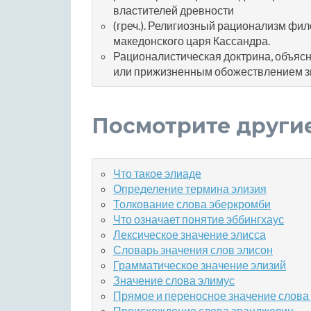
властителей древности
(греч.). Религиозный рационализм фи
македонского царя Кассандра.
Рационалистическая доктрина, объя
или прижизненным обожествлением з
Посмотрите други
Что такое элиаде
Определение термина элизия
Толкование слова эберкромби
Что означает понятие эббингхаус
Лексическое значение элисса
Словарь значения слов элисон
Грамматическое значение элизий
Значение слова элимус
Прямое и переносное значение слова
Происхождение слова эванджелин