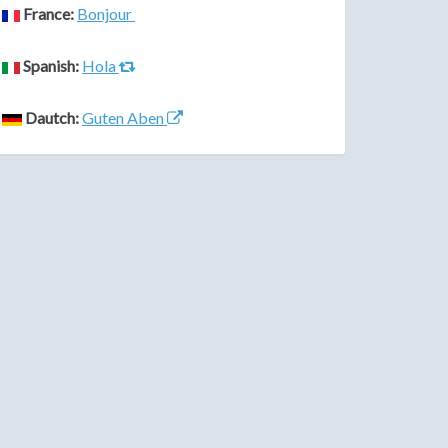
France:
Bonjour
Spanish:
Hola
Dautch:
Guten Aben