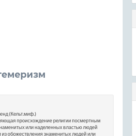
вгемеризм
енд (Кельт.миф.)
сняющая происхождение религии посмертным
наменитых или наделенных властью людей
 из обожествления знаменитых людей или