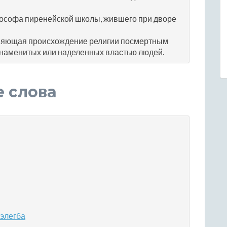
лософа пиренейской школы, жившего при дворе
сняющая происхождение религии посмертным
наменитых или наделенных властью людей.
е слова
 элегба