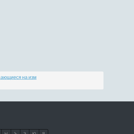
вающиеся на изм
Ы
Ъ
Э
Ю
Я