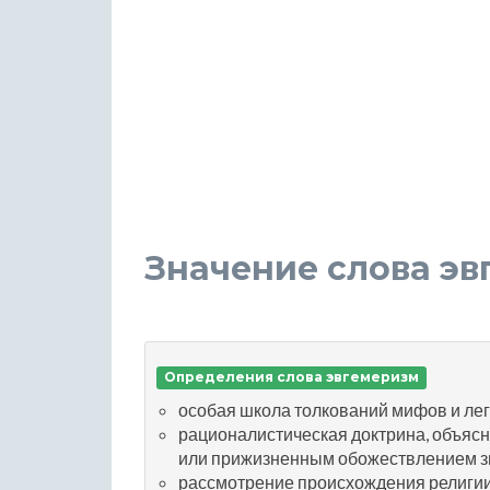
Значение слова э
Определения слова эвгемеризм
особая школа толкований мифов и лег
рационалистическая доктрина, объя
или прижизненным обожествлением з
рассмотрение происхождения религии