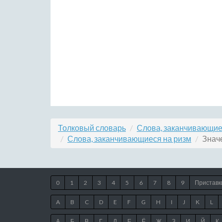
Толковый словарь
Слова, заканчивающие
Слова, заканчивающиеся на ризм
Знач
0
1
2
3
4
5
6
7
8
9
Приставк
A
B
C
D
E
F
G
H
I
J
K
L
А
Б
В
Г
Д
Е
Ё
Ж
З
И
Й
К