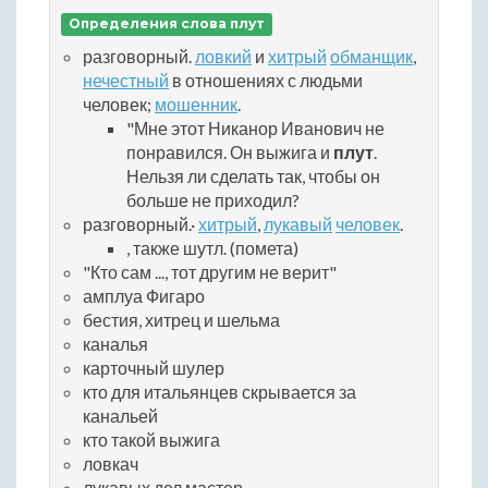
Определения слова плут
разговорный.
ловкий
и
хитрый
обманщик
,
нечестный
в отношениях с людьми
человек;
мошенник
.
"Мне этот Никанор Иванович не
понравился. Он выжига и
плут
.
Нельзя ли сделать так, чтобы он
больше не приходил?
разговорный.·
хитрый
,
лукавый
человек
.
, также шутл. (помета)
"Кто сам ..., тот другим не верит"
амплуа Фигаро
бестия, хитрец и шельма
каналья
карточный шулер
кто для итальянцев скрывается за
канальей
кто такой выжига
ловкач
лукавых дел мастер