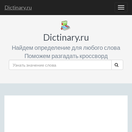
Dictinary.ru
Togg
navig
Dictinary.ru
Найдем определение для любого слова
Поможем разгадать кроссворд