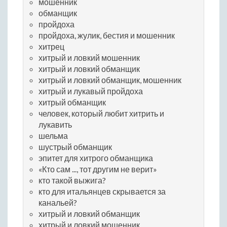
мошенник
обманщик
пройдоха
пройдоха, жулик, бестия и мошенник
хитрец
хитрый и ловкий мошенник
хитрый и ловкий обманщик
хитрый и ловкий обманщик, мошенник
хитрый и лукавый пройдоха
хитрый обманщик
человек, который любит хитрить и
лукавить
шельма
шустрый обманщик
эпитет для хитрого обманщика
«Кто сам ..., тот другим не верит»
кто такой выжига?
кто для итальянцев скрывается за
канальей?
хитрый и ловкий обманщик
хитрый и ловкий мошенник