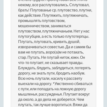
некому, все расплутовались. Сплутовал,
брать! Плутованье ср. плутовство, плутни,
как действие. Плутяжить, плутяжничать,
промышлять плутовством,
мошенничеством, заниматься
плутовством, плутяжничаньем. Нет у нас
плутогубцев, а есть только плутотерпцы.
Плутать, плутовать, кривить душой,
изворачиваться совестью. Да и самим бы
вам не плутать, воро(а)м не потакать,
стар. Путать. Не плутай ниток, южн. Он
что-то плутает, не сказывает правды.
Блуждать, блудить, заблудиться, потерять
дорогу, не знать пути, бродить наобум.
Всю ночь плутали, насилу к рассвету
выехали на дорогу. *Умственно сбиваться
с пути, или попадать на ложную дорогу
мышленья, рассужденья. Плутает вокруг
да около, а до дела не доберется. Чем
плутать, так лучше воротиться. Вяжи да