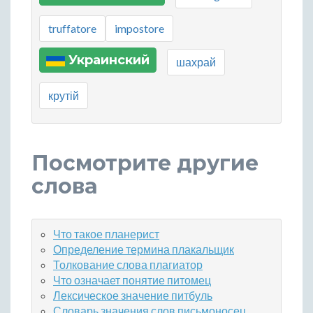
truffatore
impostore
Украинский
шахрай
крутій
Посмотрите другие
слова
Что такое планерист
Определение термина плакальщик
Толкование слова плагиатор
Что означает понятие питомец
Лексическое значение питбуль
Словарь значения слов письмоносец