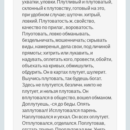
ухватки, уловки. Плутливый и плутоватый,
склонный к плутовству, готовый на это,
при удобном случае; шуточн. хитрый,
ловкий. Плутоватость ж. свойство,
качество по прилаг., вороватость.
Плуотовать, ловко обманывать,
бездельничать, мошенничать; скрывать
виды, намеренья, дела свои, под личиной
прямоты; хитрить или лукавить, и
надувать, оплетать кого, провести, обойти,
объехать на кривых, обмишулить,
обдурить. Он в картах плутует, шулерит.
Выучись плутовать, так будешь богат.
Здесь не плутуется, безличн. никто не
плутует, и нельзя плутовать. Он
вплутовался в общество, вошел обманом.
Доплутуешь, -ся до беды. Опять
заплутовал! Исплутовался парень.
Наплутовался и уехал. Он всех оплутует.
Отплутовался, отделался. Поплутовав,
отстать трудно. Проплутовал век. Унять