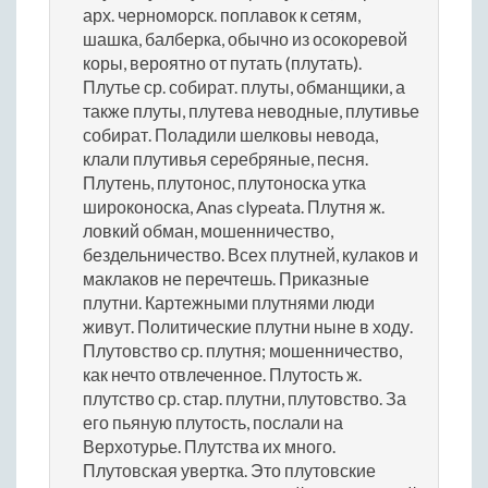
арх. черноморск. поплавок к сетям,
шашка, балберка, обычно из осокоревой
коры, вероятно от путать (плутать).
Плутье ср. собират. плуты, обманщики, а
также плуты, плутева неводные, плутивье
собират. Поладили шелковы невода,
клали плутивья серебряные, песня.
Плутень, плутонос, плутоноска утка
широконоска, Anas clypeata. Плутня ж.
ловкий обман, мошенничество,
бездельничество. Всех плутней, кулаков и
маклаков не перечтешь. Приказные
плутни. Картежными плутнями люди
живут. Политические плутни ныне в ходу.
Плутовство ср. плутня; мошенничество,
как нечто отвлеченное. Плутость ж.
плутство ср. стар. плутни, плутовство. За
его пьяную плутость, послали на
Верхотурье. Плутства их много.
Плутовская увертка. Это плутовские