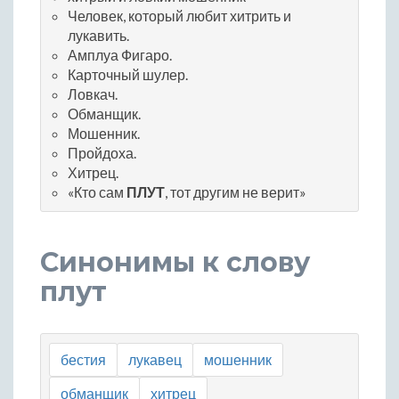
Человек, который любит хитрить и
лукавить.
Амплуа Фигаро.
Карточный шулер.
Ловкач.
Обманщик.
Мошенник.
Пройдоха.
Хитрец.
«Кто сам
ПЛУТ
, тот другим не верит»
Синонимы к слову
плут
бестия
лукавец
мошенник
обманщик
хитрец