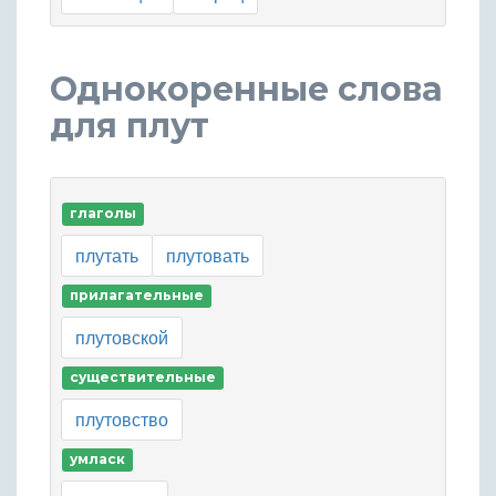
Однокоренные слова
для плут
глаголы
плутать
плутовать
прилагательные
плутовской
существительные
плутовство
умласк