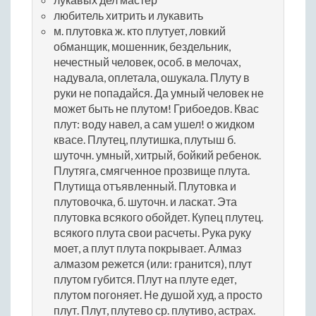
любитель хитрить и лукавить
м. плутовка ж. кто плутует, ловкий
обманщик, мошенник, бездельник,
нечестный человек, особ. в мелочах,
надувала, оплетала, ошукала. Плуту в
руки не попадайся. Да умный человек не
может быть не плутом! Грибоедов. Квас
плут: воду навел, а сам ушел! о жидком
квасе. Плутец, плутишка, плутыш б.
шуточн. умный, хитрый, бойкий ребенок.
Плутяга, смягченное прозвище плута.
Плутища отъявленный. Плутовка и
плутовочка, б. шуточн. и ласкат. Эта
плутовка всякого обойдет. Купец плутец.
всякого плута свои расчеты. Рука руку
моет, а плут плута покрывает. Алмаз
алмазом режется (или: гранится), плут
плутом губится. Плут на плуте едет,
плутом погоняет. Не душой худ, а просто
плут. Плут, плутево ср. плутиво, астрах.