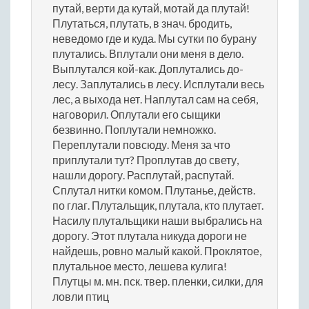
путай, верти да кутай, мотай да плутай!
Плутаться, плутать, в знач. бродить,
неведомо где и куда. Мы сутки по бурану
плутались. Вплутали они меня в дело.
Выплутался кой-как. Доплутались до-
лесу. Заплутались в лесу. Исплутали весь
лес, а выхода нет. Наплутал сам на себя,
наговорил. Оплутали его сыщики
безвинно. Поплутали немножко.
Переплутали повсюду. Меня за что
приплутали тут? Проплутав до свету,
нашли дорогу. Расплутай, распутай.
Сплутал нитки комом. Плутанье, действ.
по глаг. Плутальщик, плутала, кто плутает.
Насилу плутальщики наши выбрались на
дорогу. Этот плутала никуда дороги не
найдешь, ровно малый какой. Проклятое,
плутальное место, лешева кулига!
Плутцы м. мн. пск. твер. пленки, силки, для
ловли птиц