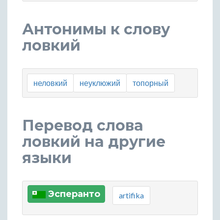
Антонимы к слову
ловкий
неловкий
неуклюжий
топорный
Перевод слова
ловкий на другие
языки
Эсперанто
artifika