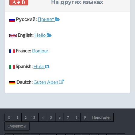
На других языках
Русский:
Привет
English:
Hello
France:
Bonjour
Spanish:
Hola
Dautch:
Guten Aben
0
1
2
3
4
5
6
7
8
9
Приставки
Суффиксы