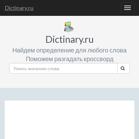
Dictinary.ru
Togg
navig
Dictinary.ru
Найдем определение для любого слова
Поможем разгадать кроссворд