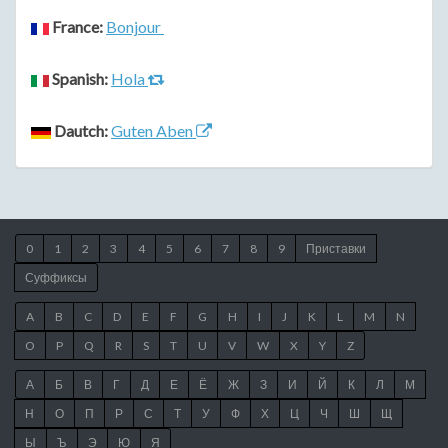
France:
Bonjour
Spanish:
Hola
Dautch:
Guten Aben
0
1
2
3
4
5
6
7
8
9
Приставки
Суффиксы
A
B
C
D
E
F
G
H
I
J
K
L
M
N
O
P
Q
R
S
T
U
V
W
X
Y
Z
А
Б
В
Г
Д
Е
Ё
Ж
З
И
Й
К
Л
М
Н
О
П
Р
С
Т
У
Ф
Х
Ц
Ч
Ш
Щ
Ы
Ъ
Э
Ю
Я