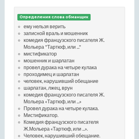
Определения слова обманщик
ему нельзя верить
записной враль и мошенник
комедия французского писателя Ж.
Мольера "Тартюф, или ..."
мистификатор
мошенник и шарлатан
провел дурака на четыре кулака
проходимец и шарлатан
человек, нарушивший обещание
шарлатан, лжец, врун
комедия французского писателя Ж.
Мольера «Тартюф, или ...»
Провел дурака на четыре кулака.
Мистификатор.
Комедия французского писателя
Ж.Мольера «Тартюф, или ...».
Человек, нарушивший обещание.