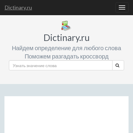
Dictinary.ru
Togg
navig
Dictinary.ru
Найдем определение для любого слова
Поможем разгадать кроссворд