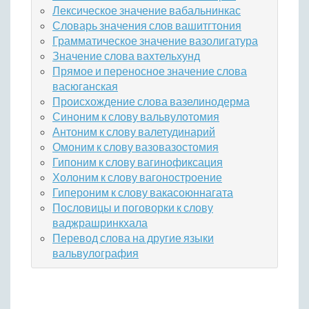
Лексическое значение вабальнинкас
Словарь значения слов вашитгтония
Грамматическое значение вазолигатура
Значение слова вахтельхунд
Прямое и переносное значение слова
васюганская
Происхождение слова вазелинодерма
Синоним к слову вальвулотомия
Антоним к слову валетудинарий
Омоним к слову вазовазостомия
Гипоним к слову вагинофиксация
Холоним к слову вагоностроение
Гипероним к слову вакасоюннагата
Пословицы и поговорки к слову
ваджрашринкхала
Перевод слова на другие языки
вальвулография