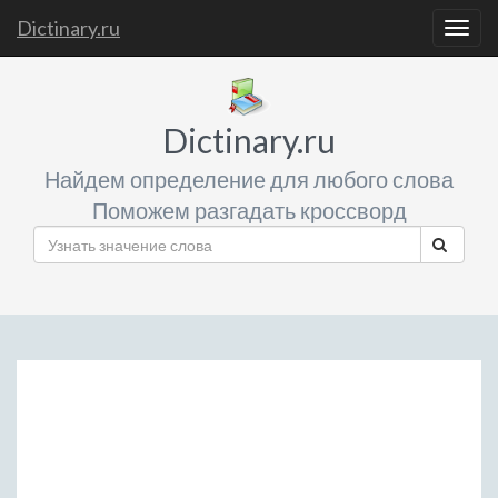
Dictinary.ru
Togg
navig
Dictinary.ru
Найдем определение для любого слова
Поможем разгадать кроссворд