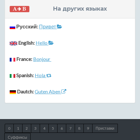
На других языках
Русский:
Привет
English:
Hello
France:
Bonjour
Spanish:
Hola
Dautch:
Guten Aben
0
1
2
3
4
5
6
7
8
9
Приставки
Суффиксы