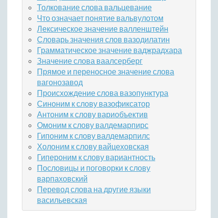
Толкование слова вальцевание
Что означает понятие вальвулотом
Лексическое значение валленштейн
Словарь значения слов вазодилатин
Грамматическое значение ваджрадхара
Значение слова ваалсерберг
Прямое и переносное значение слова
вагонозавод
Происхождение слова вазопунктура
Синоним к слову вазофиксатор
Антоним к слову вариобъектив
Омоним к слову валдемарпирс
Гипоним к слову валдемарпилс
Холоним к слову вайцеховская
Гипероним к слову вариантность
Пословицы и поговорки к слову
варпаховский
Перевод слова на другие языки
васильевская