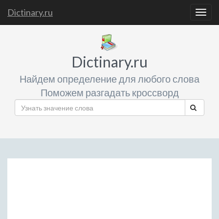
Dictinary.ru
Togg
navig
Dictinary.ru
Найдем определение для любого слова
Поможем разгадать кроссворд