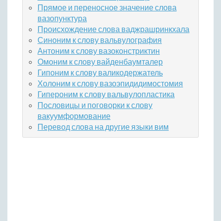
Прямое и переносное значение слова
вазопунктура
Происхождение слова ваджрашринкхала
Синоним к слову вальвулография
Антоним к слову вазоконстриктин
Омоним к слову вайденбаумталер
Гипоним к слову валикодержатель
Холоним к слову вазоэпидидимостомия
Гипероним к слову вальвулопластика
Пословицы и поговорки к слову
вакуумформование
Перевод слова на другие языки вим