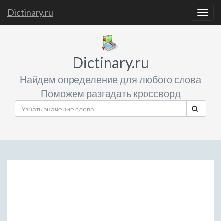
Dictinary.ru
Togg
navig
Dictinary.ru
Найдем определение для любого слова
Поможем разгадать кроссворд