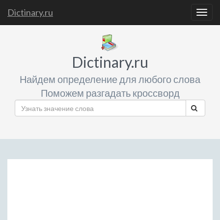
Dictinary.ru
Togg
navig
Dictinary.ru
Найдем определение для любого слова
Поможем разгадать кроссворд