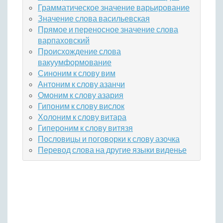
Грамматическое значение варьирование
Значение слова васильевская
Прямое и переносное значение слова
варпаховский
Происхождение слова
вакуумформование
Синоним к слову вим
Антоним к слову азанчи
Омоним к слову азария
Гипоним к слову вислок
Холоним к слову витара
Гипероним к слову витязя
Пословицы и поговорки к слову азочка
Перевод слова на другие языки виденье