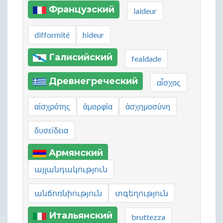
Французский
laideur
difformité
hideur
Галисийский
fealdade
Древнегреческий
αἶσχος
αἰσχρότης
ἀμορφία
ἀσχημοσύνη
δυσείδεια
Армянский
այլանդակություն
անճոռնիություն
տգեղություն
Итальянский
bruttezza