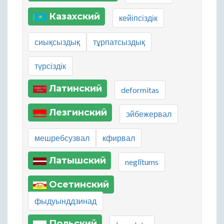
Казахский
кейіпсіздік
сиықсыздық
тұрпатсыздық
түрсіздік
Латинский
deformitas
Лезгинский
эйбежервал
мешребсузвал
кфирвал
Латышский
neglītums
Осетинский
фыдуынддзинад
Польский