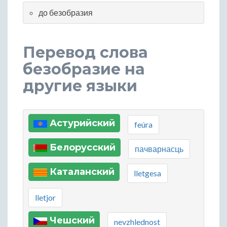
до безобразия
Перевод слова
безобразие на
другие языки
Астурийский
feúra
Белорусский
пачварнасць
Каталанский
lletgesa
lletjor
Чешский
nevzhlednost