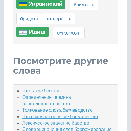
Украинский
бридкість
бридота
потворність
Идиш
העסלעכקײט
Посмотрите другие
слова
Что такое бегство
Определение термина
бациллоносительство
Толкование слова бахчеводство
Что означает понятие басмачество
Лексическое значение барство
Словарь значения слов барражирование