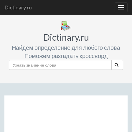
Dictinary.ru
Togg
navig
Dictinary.ru
Найдем определение для любого слова
Поможем разгадать кроссворд