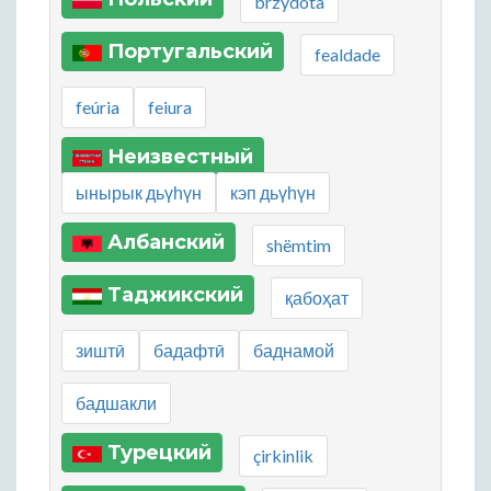
brzydota
Португальский
fealdade
feúria
feiura
Неизвестный
ынырык дьүһүн
кэп дьүһүн
Албанский
shëmtim
Таджикский
қабоҳат
зиштӣ
бадафтӣ
баднамой
бадшакли
Турецкий
çirkinlik