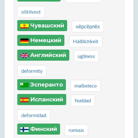
ošklivost
Чувашский
нĕрсĕрлĕх
Немецкий
Häßlichkeit
Английский
ugliness
deformity
Эсперанто
malbeleco
Испанский
fealdad
deformidad
Финский
rumuus