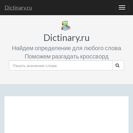
Dictinary.ru
Togg
navig
Dictinary.ru
Найдем определение для любого слова
Поможем разгадать кроссворд