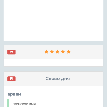
Слово дня
арван
женское имя.