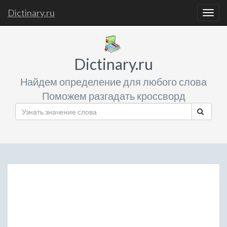
Dictinary.ru
Togg
navig
Dictinary.ru
Найдем определение для любого слова
Поможем разгадать кроссворд