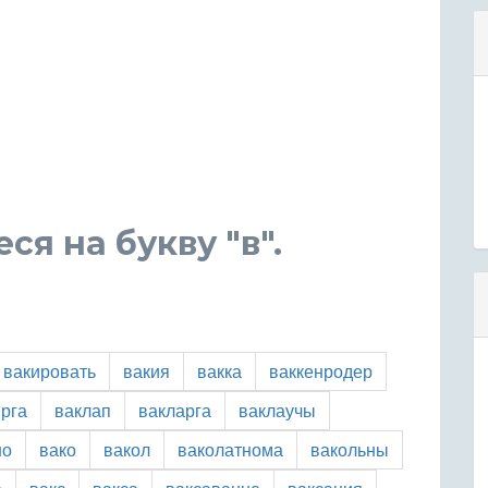
я на букву "в".
вакировать
вакия
вакка
ваккенродер
рга
ваклап
вакларга
ваклаучы
но
вако
вакол
ваколатнома
вакольны