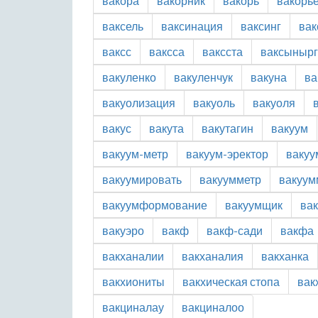
вакора
вакорник
вакорь
вакорь
ваксель
ваксинация
ваксинг
вак
ваксс
ваксса
ваксста
ваксынырг
вакуленко
вакуленчук
вакуна
ва
вакуолизация
вакуоль
вакуоля
вакус
вакута
вакутагин
вакуум
вакуум-метр
вакуум-эректор
вакуу
вакуумировать
вакуумметр
вакуум
вакуумформование
вакуумщик
ва
вакуэро
вакф
вакф-сади
вакфа
вакханалии
вакханалия
вакханка
вакхиониты
вакхическая стопа
вак
вакциналау
вакциналоо