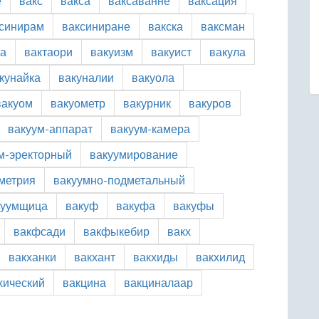
е
вакс
вакса
ваксаванне
ваксация
синирам
ваксиниране
вакска
ваксман
а
вактаори
вакуизм
вакуист
вакула
кунайка
вакуналии
вакуола
вакуом
вакуометр
вакурник
вакуров
вакуум-аппарат
вакуум-камера
м-эректорный
вакуумирование
метрия
вакуумно-подметальный
куумщица
вакуф
вакуфа
вакуфы
вакфсади
вакфыкебир
вакх
вакханки
вакхант
вакхиды
вакхилид
хический
вакцина
вакциналаар