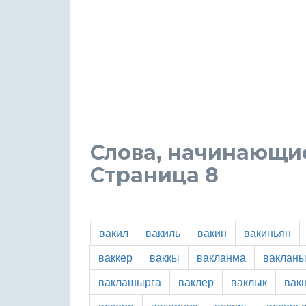
Слова, начинающиес
Страница 8
вакил
вакиль
вакин
вакиньян
ваккер
ваккы
вакланма
вакланы
ваклашырга
ваклер
ваклык
вак