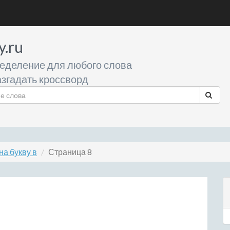
y.ru
еделение для любого слова
згадать кроссворд
а букву в
Страница 8