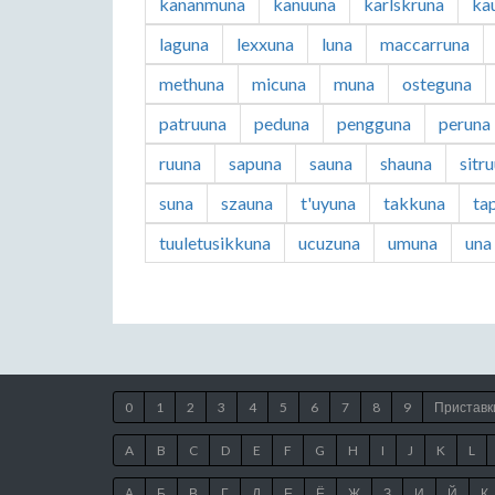
kananmuna
kanuuna
karlskruna
ka
laguna
lexxuna
luna
maccarruna
methuna
micuna
muna
osteguna
patruuna
peduna
pengguna
peruna
ruuna
sapuna
sauna
shauna
sitr
suna
szauna
t'uyuna
takkuna
ta
tuuletusikkuna
ucuzuna
umuna
una
0
1
2
3
4
5
6
7
8
9
Приставк
A
B
C
D
E
F
G
H
I
J
K
L
А
Б
В
Г
Д
Е
Ё
Ж
З
И
Й
К