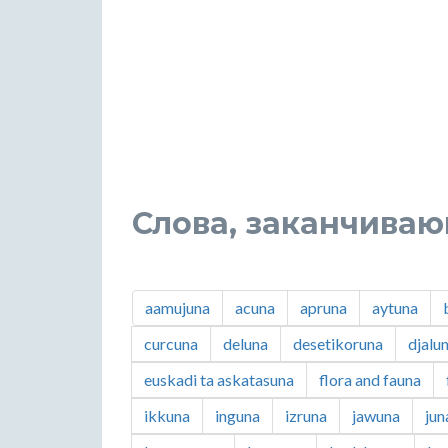
Слова, заканчиваю
aamujuna
acuna
apruna
aytuna
curcuna
deluna
desetikoruna
djalu
euskadi ta askatasuna
flora and fauna
ikkuna
inguna
izruna
jawuna
jun