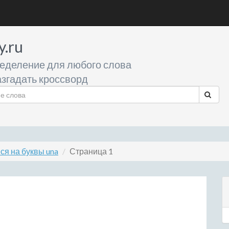
y.ru
еделение для любого слова
згадать кроссворд
я на буквы una
Страница 1