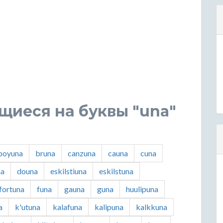
щиеся на буквы "una"
boyuna
bruna
canzuna
cauna
cuna
na
douna
eskilstiuna
eskilstuna
fortuna
funa
gauna
guna
huulipuna
a
k'utuna
kalafuna
kalipuna
kalkkuna