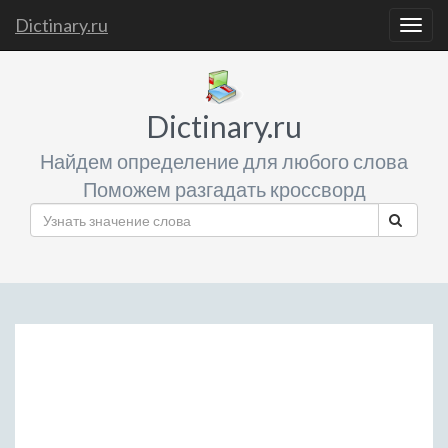
Dictinary.ru
Togg
navig
Dictinary.ru
Найдем определение для любого слова
Поможем разгадать кроссворд