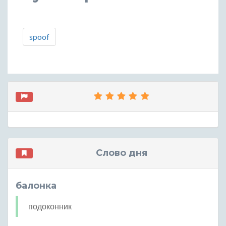
spoof
Слово дня
балонка
подоконник