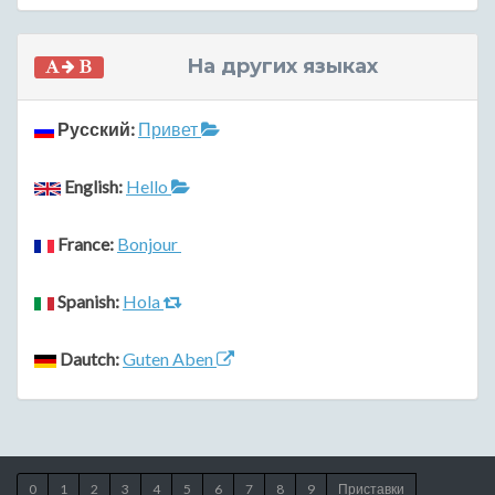
На других языках
Русский:
Привет
English:
Hello
France:
Bonjour
Spanish:
Hola
Dautch:
Guten Aben
0
1
2
3
4
5
6
7
8
9
Приставки