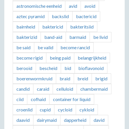
astronomische eenheid
avid
avoid
aztec pyramid
backslid
bactericid
bairnheid
baktericid
bakteritsiid
bakterizid
band-aid
barmaid
be livid
be said
be valid
become rancid
become rigid
being paid
belangrijkheid
berooid
bescheid
bid
bioflavonoid
boerenwormkruid
braid
breid
brigid
candid
caraid
celluloid
chambermaid
ciid
cofhaid
container for liquid
croenlid
cupid
cycloid
cykloid
daavid
dairymaid
dapperheid
david