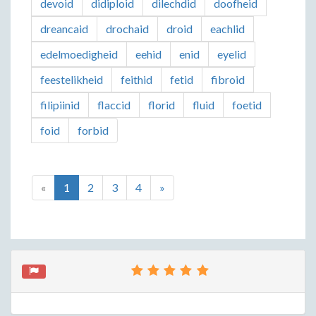
devoid
didiploid
dilechdid
doofheid
dreancaid
drochaid
droid
eachlid
edelmoedigheid
eehid
enid
eyelid
feestelikheid
feithid
fetid
fibroid
filipiinid
flaccid
florid
fluid
foetid
foid
forbid
«
1
2
3
4
»