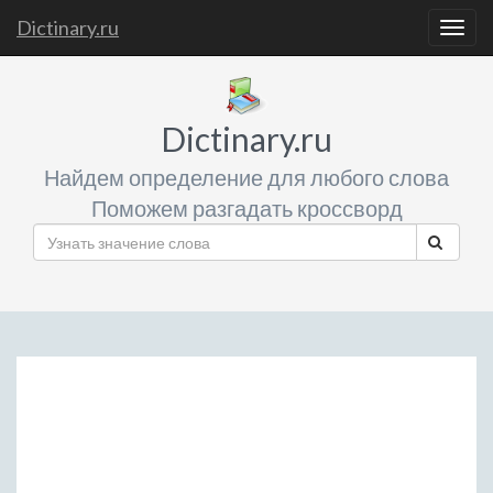
Dictinary.ru
Togg
navig
Dictinary.ru
Найдем определение для любого слова
Поможем разгадать кроссворд