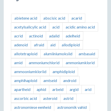
abietene acid
abscisic acid
acarid
acetylsalicylic acid
acid
acidic amino acid
acrid
actinoid
adalid
adelheid
adenoid
afraid
aid
allodiploid
allotetraploid
alumiiniumoksiid
ambasaid
amid
ammoniumchlorid
ammoniumklorid
ammooniumkloriid
amphidiploid
amphihaploid
amtseid
android
apartheid
aphid
arbeid
argid
arid
ascorbic acid
asteroid
astrid
astronomiese eenheid
astronomik vahid