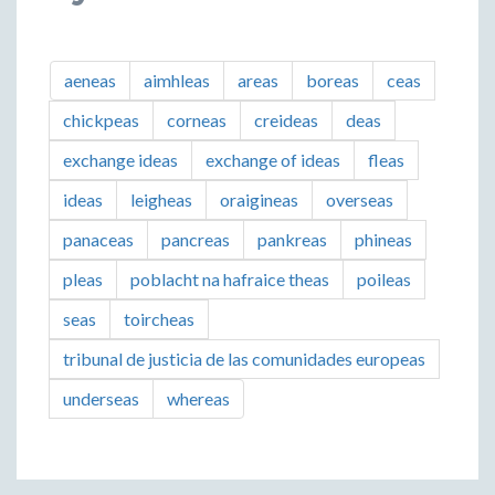
aeneas
aimhleas
areas
boreas
ceas
chickpeas
corneas
creideas
deas
exchange ideas
exchange of ideas
fleas
ideas
leigheas
oraigineas
overseas
panaceas
pancreas
pankreas
phineas
pleas
poblacht na hafraice theas
poileas
seas
toircheas
tribunal de justicia de las comunidades europeas
underseas
whereas