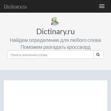
Dictinary.ru
Togg
navig
Dictinary.ru
Найдем определение для любого слова
Поможем разгадать кроссворд