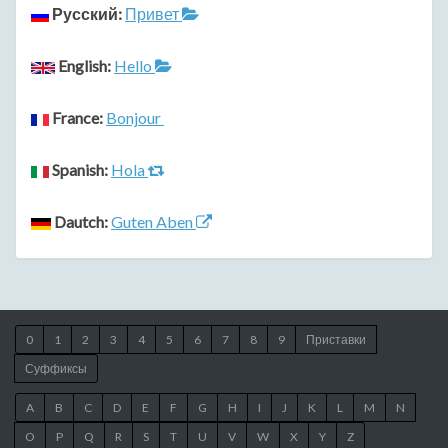
Русский:
Привет
English:
Hello
France:
Bonjour
Spanish:
Hola
Dautch:
Guten Aben
0
1
2
3
4
5
6
7
8
9
Приставки
Суффиксы
A
B
C
D
E
F
G
H
I
J
K
L
M
N
O
P
Q
R
S
T
U
V
W
X
Y
Z