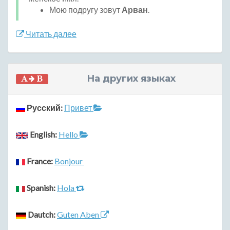
Мою подругу зовут
Арван
.
Читать далее
На других языках
Русский:
Привет
English:
Hello
France:
Bonjour
Spanish:
Hola
Dautch:
Guten Aben