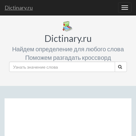
Dictinary.ru
Togg
navig
Dictinary.ru
Найдем определение для любого слова
Поможем разгадать кроссворд