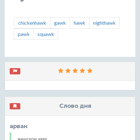
chickenhawk
gawk
hawk
nighthawk
pawk
squawk
Слово дня
арван
женское имя.