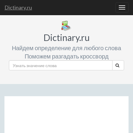
Dictinary.ru
Togg
navig
Dictinary.ru
Найдем определение для любого слова
Поможем разгадать кроссворд