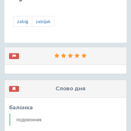
zabig
zabijak
Слово дня
балонка
подоконник