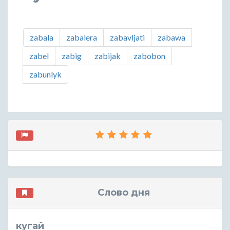
zabala
zabalera
zabavljati
zabawa
zabel
zabig
zabijak
zabobon
zabunlyk
Слово дня
кугай