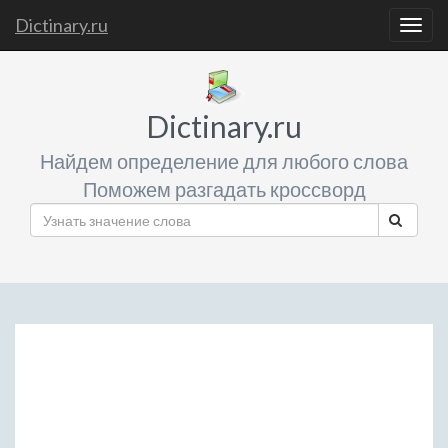
Dictinary.ru
Togg
navig
Dictinary.ru
Найдем определение для любого слова
Поможем разгадать кроссворд