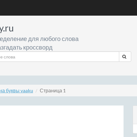
y.ru
еделение для любого слова
згадать кроссворд
на буквы vaaku
Страница 1