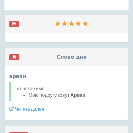
Слово дня
арван
женское имя.
Мою подругу зовут
Арван
.
Читать далее