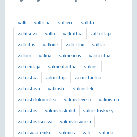
valli
vallibha
valliere
vallita
vallitseva
vallo
valloittaa
valloittaja
valloitus
vallone
vallotton
valltar
vallum
valma
valmennus
valmentaa
valmentaja
valmentautua
valmis
valmistaa
valmistaja
valmistautua
valmistava
valmiste
valmistelu
valmistelukomitea
valmistevero
valmistua
valmistus
valmistuskulut
valmistuskyky
valmistuslisenssi
valmistusvuosi
valmisvaateliike
valmius
valo
valoda