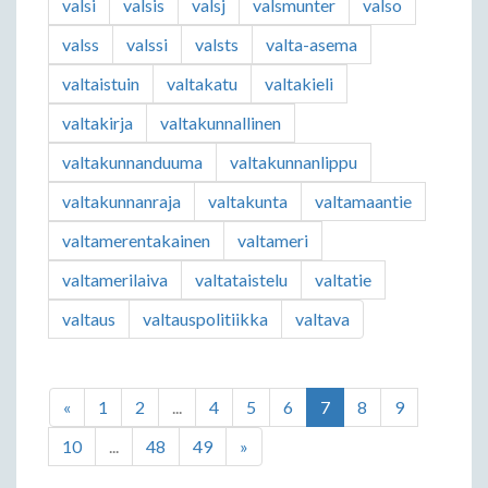
valsi
valsis
valsj
valsmunter
valso
valss
valssi
valsts
valta-asema
valtaistuin
valtakatu
valtakieli
valtakirja
valtakunnallinen
valtakunnanduuma
valtakunnanlippu
valtakunnanraja
valtakunta
valtamaantie
valtamerentakainen
valtameri
valtamerilaiva
valtataistelu
valtatie
valtaus
valtauspolitiikka
valtava
«
1
2
...
4
5
6
7
8
9
10
...
48
49
»