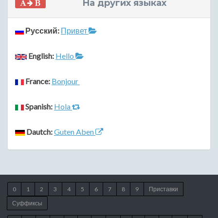
На других языках
Русский:
Привет
English:
Hello
France:
Bonjour
Spanish:
Hola
Dautch:
Guten Aben
0
1
2
3
4
5
6
7
8
9
Приставки
Суффиксы