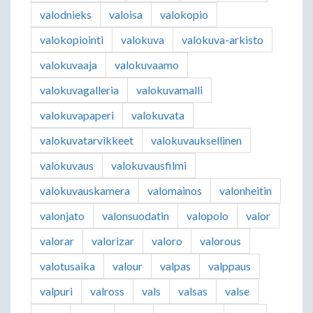
valodnieks
valoisa
valokopio
valokopiointi
valokuva
valokuva-arkisto
valokuvaaja
valokuvaamo
valokuvagalleria
valokuvamalli
valokuvapaperi
valokuvata
valokuvatarvikkeet
valokuvauksellinen
valokuvaus
valokuvausfilmi
valokuvauskamera
valomainos
valonheitin
valonjato
valonsuodatin
valopolo
valor
valorar
valorizar
valoro
valorous
valotusaika
valour
valpas
valppaus
valpuri
valross
vals
valsas
valse