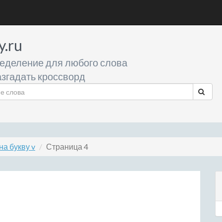
y.ru
еделение для любого слова
згадать кроссворд
а букву v
Страница 4