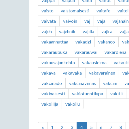
vaippa
vaipua
vaira
vairot
vairo
vaisto
vaistomaisesti
vaitafe
vaitel
vaivata
vaivoin
vaj
vaja
vajanai
vajeh
vajehnik
vajilla
vajira
vajja
vakaannuttaa
vakadzi
vakanco
vak
vakaraubuka
vakarauwai
vakardiena
vakausajankohta
vakausleima
vakaut
vakava
vakavaka
vakavarainen
vak
vakcinado
vakcinavimas
vakcini
v
vakinaisesti
vakiotuontilupa
vakitli
vakoilija
vakoilu
«
1
2
3
4
5
6
7
8