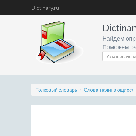
Dictinary.ru
Dictinar
Найдем опр
Поможем ра
Толковый словарь
Слова, начинающиеся н