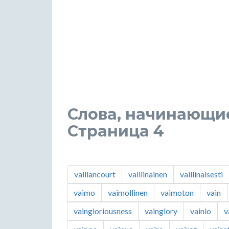
Слова, начинающиес
Страница 4
vaillancourt
vaillinainen
vaillinaisesti
vaimo
vaimollinen
vaimoton
vain
vaingloriousness
vainglory
vainio
v