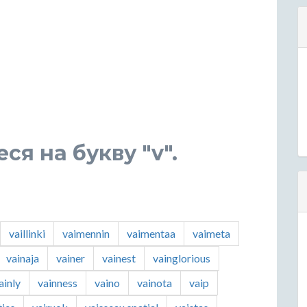
я на букву "v".
vaillinki
vaimennin
vaimentaa
vaimeta
vainaja
vainer
vainest
vainglorious
ainly
vainness
vaino
vainota
vaip