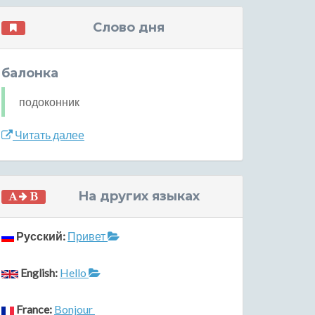
Слово дня
балонка
подоконник
Читать далее
На других языках
Русский:
Привет
English:
Hello
France:
Bonjour