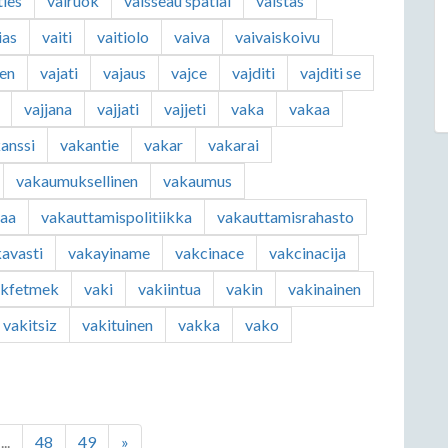
ties
vairuok
vaisseau spatial
vaistas
ias
vaiti
vaitiolo
vaiva
vaivaiskoivu
nen
vajati
vajaus
vajce
vajditi
vajditi se
vajjana
vajjati
vajjeti
vaka
vakaa
anssi
vakantie
vakar
vakarai
vakaumuksellinen
vakaumus
taa
vakauttamispolitiikka
vakauttamisrahasto
avasti
vakayiname
vakcinace
vakcinacija
akfetmek
vaki
vakiintua
vakin
vakinainen
vakitsiz
vakituinen
vakka
vako
...
48
49
»