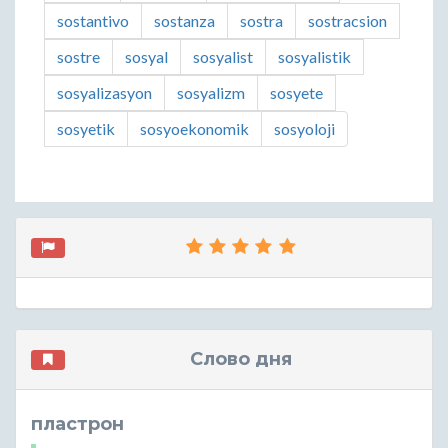
sostantivo
sostanza
sostra
sostracsion
sostre
sosyal
sosyalist
sosyalistik
sosyalizasyon
sosyalizm
sosyete
sosyetik
sosyoekonomik
sosyoloji
Слово дня
пластрон