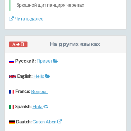
брюшной щит панциря черепах
Читать далее
На других языках
Русский:
Привет
English:
Hello
France:
Bonjour
Spanish:
Hola
Dautch:
Guten Aben