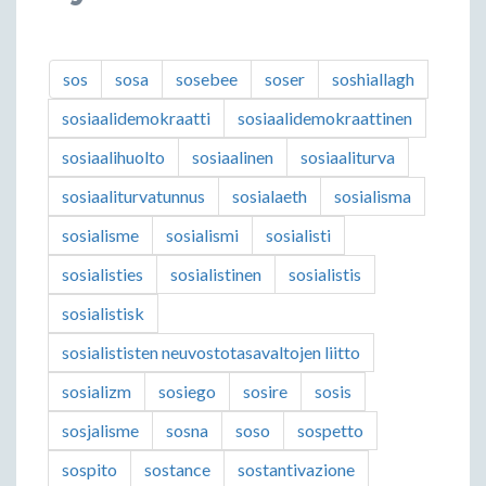
sos
sosa
sosebee
soser
soshiallagh
sosiaalidemokraatti
sosiaalidemokraattinen
sosiaalihuolto
sosiaalinen
sosiaaliturva
sosiaaliturvatunnus
sosialaeth
sosialisma
sosialisme
sosialismi
sosialisti
sosialisties
sosialistinen
sosialistis
sosialistisk
sosialististen neuvostotasavaltojen liitto
sosializm
sosiego
sosire
sosis
sosjalisme
sosna
soso
sospetto
sospito
sostance
sostantivazione