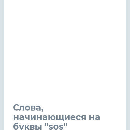
Слова,
начинающиеся на
буквы "sos"