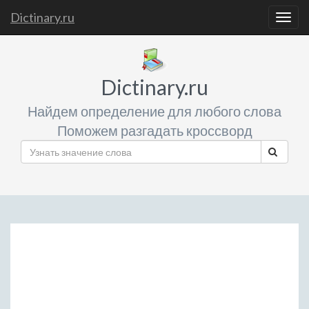
Dictinary.ru
Togg
navig
Dictinary.ru
Найдем определение для любого слова
Поможем разгадать кроссворд