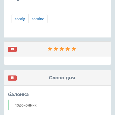
romig
romine
Слово дня
балонка
подоконник