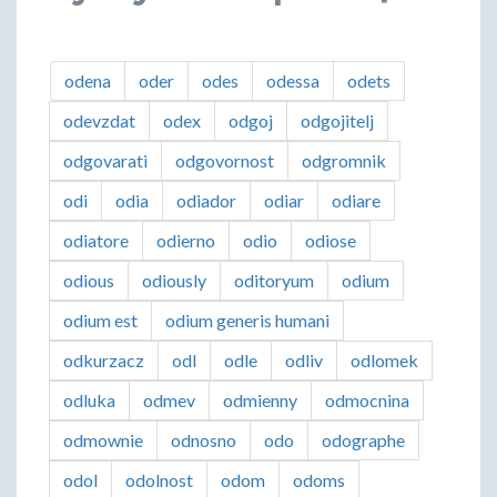
odena
oder
odes
odessa
odets
odevzdat
odex
odgoj
odgojitelj
odgovarati
odgovornost
odgromnik
odi
odia
odiador
odiar
odiare
odiatore
odierno
odio
odiose
odious
odiously
oditoryum
odium
odium est
odium generis humani
odkurzacz
odl
odle
odliv
odlomek
odluka
odmev
odmienny
odmocnina
odmownie
odnosno
odo
odographe
odol
odolnost
odom
odoms