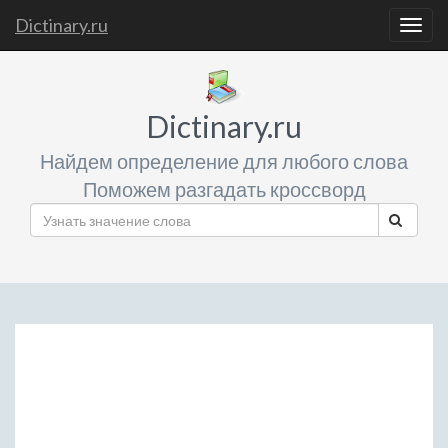
Dictinary.ru
Togg
navig
Dictinary.ru
Найдем определение для любого слова
Поможем разгадать кроссворд