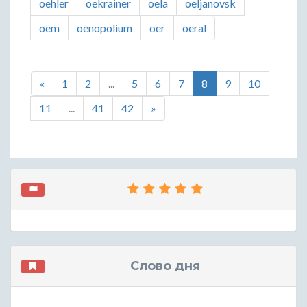
oehler
oekrainer
oela
oeljanovsk
oem
oenopolium
oer
oeral
«
1
2
...
5
6
7
8
9
10
11
...
41
42
»
Слово дня