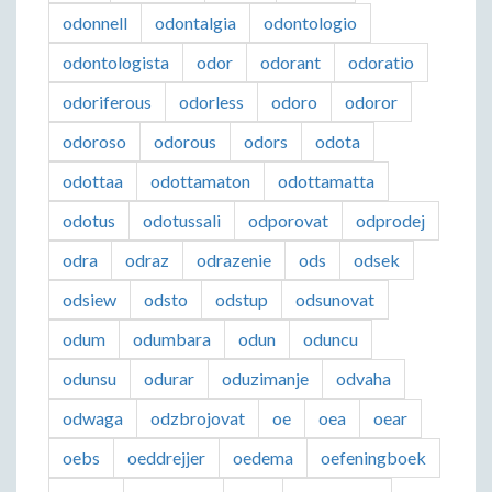
odonnell
odontalgia
odontologio
odontologista
odor
odorant
odoratio
odoriferous
odorless
odoro
odoror
odoroso
odorous
odors
odota
odottaa
odottamaton
odottamatta
odotus
odotussali
odporovat
odprodej
odra
odraz
odrazenie
ods
odsek
odsiew
odsto
odstup
odsunovat
odum
odumbara
odun
oduncu
odunsu
odurar
oduzimanje
odvaha
odwaga
odzbrojovat
oe
oea
oear
oebs
oeddrejjer
oedema
oefeningboek