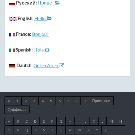
Русский:
Привет
English:
Hello
France:
Bonjour
Spanish:
Hola
Dautch:
Guten Aben
0
1
2
3
4
5
6
7
8
9
Приставки
Суффиксы
A
B
C
D
E
F
G
H
I
J
K
L
M
N
O
P
Q
R
S
T
U
V
W
X
Y
Z