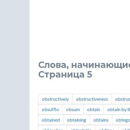
Слова, начинающиес
Страница 5
obstructively
obstructiveness
obstruc
obsufflo
obsum
obtain
obtain by t
obtained
obtaining
obtains
obteg