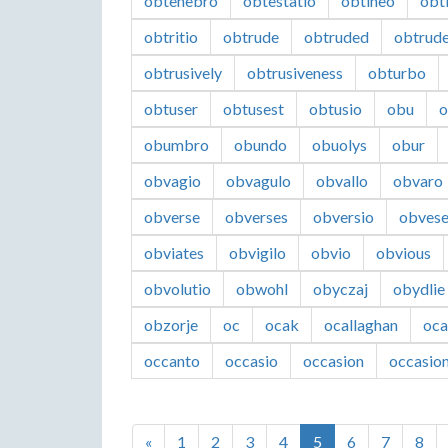
obtenebro
obtestatio
obtineo
obt
obtritio
obtrude
obtruded
obtrud
obtrusively
obtrusiveness
obturbo
obtuser
obtusest
obtusio
obu
o
obumbro
obundo
obuolys
obur
obvagio
obvagulo
obvallo
obvaro
obverse
obverses
obversio
obvese
obviates
obvigilo
obvio
obvious
obvolutio
obwohl
obyczaj
obydlie
obzorje
oc
ocak
ocallaghan
oc
occanto
occasio
occasion
occasion
«
1
2
3
4
5
6
7
8