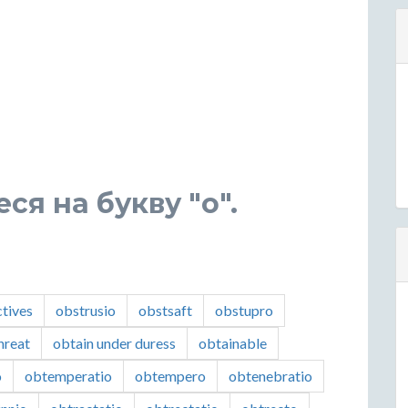
я на букву "o".
tives
obstrusio
obstsaft
obstupro
hreat
obtain under duress
obtainable
o
obtemperatio
obtempero
obtenebratio