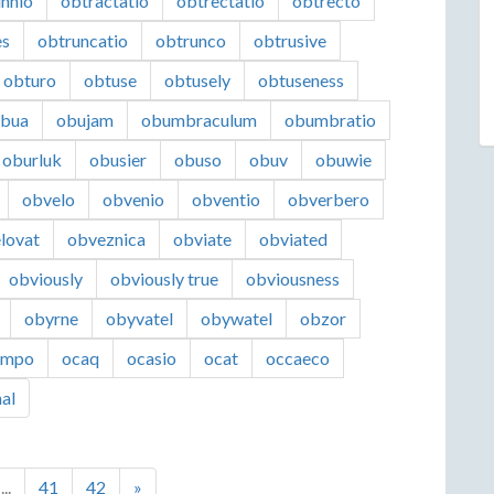
innio
obtractatio
obtrectatio
obtrecto
es
obtruncatio
obtrunco
obtrusive
obturo
obtuse
obtusely
obtuseness
bua
obujam
obumbraculum
obumbratio
oburluk
obusier
obuso
obuv
obuwie
obvelo
obvenio
obventio
obverbero
lovat
obveznica
obviate
obviated
obviously
obviously true
obviousness
obyrne
obyvatel
obywatel
obzor
ampo
ocaq
ocasio
ocat
occaeco
al
...
41
42
»