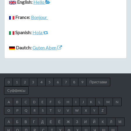
English:
Hello
France:
Bonjour
Spanish:
Hola
Dautch:
Guten Aben
0
1
2
3
4
5
6
7
8
9
Приставки
Суффиксы
A
B
C
D
E
F
G
H
I
J
K
L
M
N
O
P
Q
R
S
T
U
V
W
X
Y
Z
А
Б
В
Г
Д
Е
Ё
Ж
З
И
Й
К
Л
М
Н
О
П
Р
С
Т
У
Ф
Х
Ц
Ч
Ш
Щ