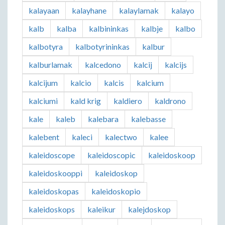
kalayaan
kalayhane
kalaylamak
kalayo
kalb
kalba
kalbininkas
kalbje
kalbo
kalbotyra
kalbotyrininkas
kalbur
kalburlamak
kalcedono
kalcij
kalcijs
kalcijum
kalcio
kalcis
kalcium
kalciumi
kald krig
kaldiero
kaldrono
kale
kaleb
kalebara
kalebasse
kalebent
kaleci
kalectwo
kalee
kaleidoscope
kaleidoscopic
kaleidoskoop
kaleidoskooppi
kaleidoskop
kaleidoskopas
kaleidoskopio
kaleidoskops
kaleikur
kalejdoskop