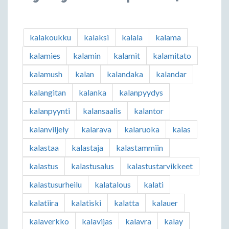
kalakoukku
kalaksi
kalala
kalama
kalamies
kalamin
kalamit
kalamitato
kalamush
kalan
kalandaka
kalandar
kalangitan
kalanka
kalanpyydys
kalanpyynti
kalansaalis
kalantor
kalanviljely
kalarava
kalaruoka
kalas
kalastaa
kalastaja
kalastammiin
kalastus
kalastusalus
kalastustarvikkeet
kalastusurheilu
kalatalous
kalati
kalatiira
kalatiski
kalatta
kalauer
kalaverkko
kalavijas
kalavra
kalay