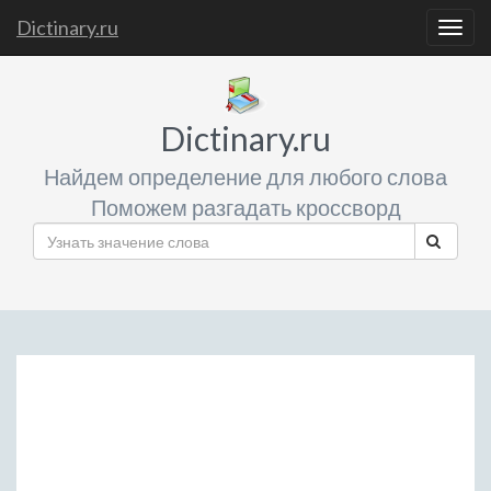
Dictinary.ru
Togg
navig
Dictinary.ru
Найдем определение для любого слова
Поможем разгадать кроссворд