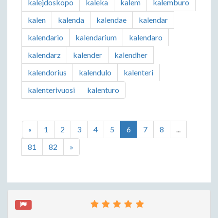
kalejdoskopo
kaleka
kalem
kalemburo
kalen
kalenda
kalendae
kalendar
kalendario
kalendarium
kalendaro
kalendarz
kalender
kalendher
kalendorius
kalendulo
kalenteri
kalenterivuosi
kalenturo
«
1
2
3
4
5
6
7
8
...
81
82
»