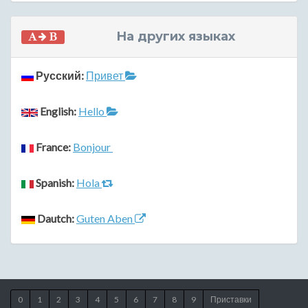
На других языках
Русский:
Привет
English:
Hello
France:
Bonjour
Spanish:
Hola
Dautch:
Guten Aben
0
1
2
3
4
5
6
7
8
9
Приставки