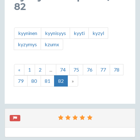
82
kyyninen
kyynisyys
kyyti
kyzyl
kyzymys
kzumx
«
1
2
...
74
75
76
77
78
79
80
81
82
»