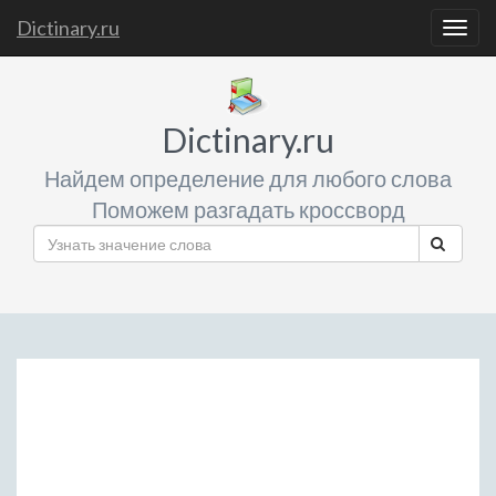
Dictinary.ru
Togg
navig
Dictinary.ru
Найдем определение для любого слова
Поможем разгадать кроссворд