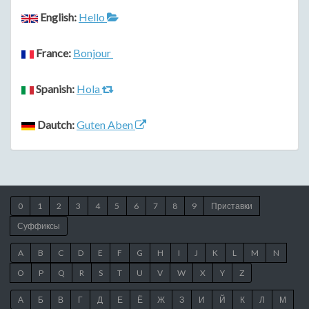
English:
Hello
France:
Bonjour
Spanish:
Hola
Dautch:
Guten Aben
0
1
2
3
4
5
6
7
8
9
Приставки
Суффиксы
A
B
C
D
E
F
G
H
I
J
K
L
M
N
O
P
Q
R
S
T
U
V
W
X
Y
Z
А
Б
В
Г
Д
Е
Ё
Ж
З
И
Й
К
Л
М