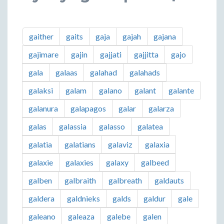
gaither
gaits
gaja
gajah
gajana
gajimare
gajin
gajjati
gajjitta
gajo
gala
galaas
galahad
galahads
galaksi
galam
galano
galant
galante
galanura
galapagos
galar
galarza
galas
galassia
galasso
galatea
galatia
galatians
galaviz
galaxia
galaxie
galaxies
galaxy
galbeed
galben
galbraith
galbreath
galdauts
galdera
galdnieks
galds
galdur
gale
galeano
galeaza
galebe
galen