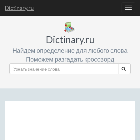
Dictinary.ru
Togg
navig
Dictinary.ru
Найдем определение для любого слова
Поможем разгадать кроссворд