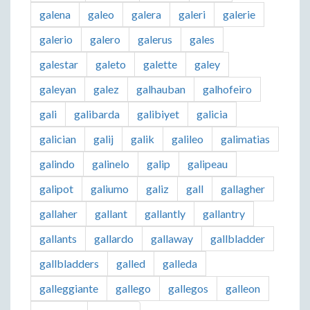
galena
galeo
galera
galeri
galerie
galerio
galero
galerus
gales
galestar
galeto
galette
galey
galeyan
galez
galhauban
galhofeiro
gali
galibarda
galibiyet
galicia
galician
galij
galik
galileo
galimatias
galindo
galinelo
galip
galipeau
galipot
galiumo
galiz
gall
gallagher
gallaher
gallant
gallantly
gallantry
gallants
gallardo
gallaway
gallbladder
gallbladders
galled
galleda
galleggiante
gallego
gallegos
galleon