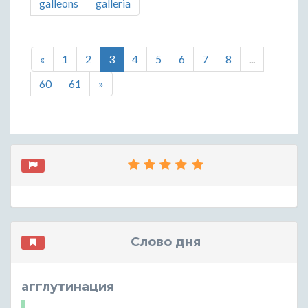
galleons
galleria
«
1
2
3
4
5
6
7
8
...
60
61
»
Слово дня
агглутинация