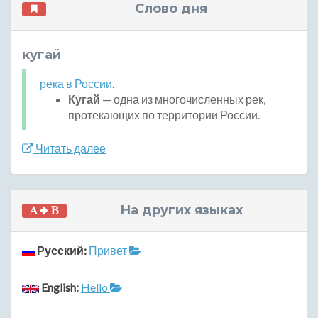
Слово дня
кугай
река
в
России
.
Кугай
— одна из многочисленных рек,
протекающих по территории России.
Читать далее
На других языках
Русский:
Привет
English:
Hello