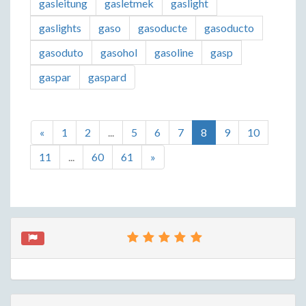
gasleitung
gasletmek
gaslight
gaslights
gaso
gasoducte
gasoducto
gasoduto
gasohol
gasoline
gasp
gaspar
gaspard
«
1
2
...
5
6
7
8
9
10
11
...
60
61
»