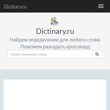
Dictinary.ru
Togg
navig
Dictinary.ru
Найдем определение для любого слова
Поможем разгадать кроссворд