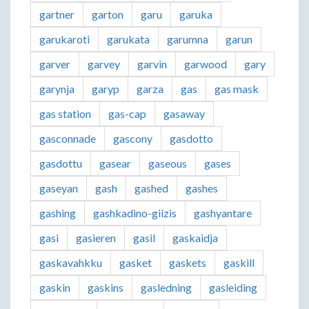
gartner
garton
garu
garuka
garukaroti
garukata
garumna
garun
garver
garvey
garvin
garwood
gary
garynja
garyp
garza
gas
gas mask
gas station
gas-cap
gasaway
gasconnade
gascony
gasdotto
gasdottu
gasear
gaseous
gases
gaseyan
gash
gashed
gashes
gashing
gashkadino-giizis
gashyantare
gasi
gasieren
gasil
gaskaidja
gaskavahkku
gasket
gaskets
gaskill
gaskin
gaskins
gasledning
gasleiding