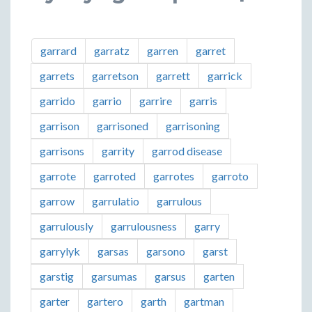
garrard
garratz
garren
garret
garrets
garretson
garrett
garrick
garrido
garrio
garrire
garris
garrison
garrisoned
garrisoning
garrisons
garrity
garrod disease
garrote
garroted
garrotes
garroto
garrow
garrulatio
garrulous
garrulously
garrulousness
garry
garrylyk
garsas
garsono
garst
garstig
garsumas
garsus
garten
garter
gartero
garth
gartman