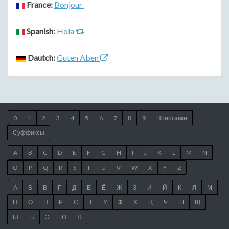
France:
Bonjour
Spanish:
Hola
Dautch:
Guten Aben
0
1
2
3
4
5
6
7
8
9
Приставки
Суффиксы
A
B
C
D
E
F
G
H
I
J
K
L
M
N
O
P
Q
R
S
T
U
V
W
X
Y
Z
А
Б
В
Г
Д
Е
Ё
Ж
З
И
Й
К
Л
М
Н
О
П
Р
С
Т
У
Ф
Х
Ц
Ч
Ш
Щ
Ы
Ъ
Э
Ю
Я